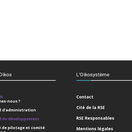
Oïkos
L'Oïkosystème
on
Contact
es-nous ?
Cité de la RSE
l d’administration
RSE Responsables
il de développement
 de pilotage et comité
Mentions légales
que