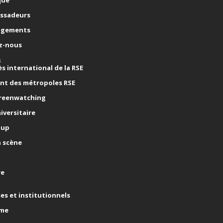
ssadeurs
agements
z-nous
s
s international de la RSE
nt des métropoles RSE
reenwatching
iversitaire
 up
n scène
re
s
es et institutionnels
ème