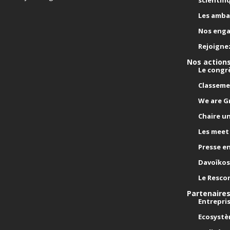
Les amba
Nos eng
Rejoigne
Nos action
Le congrè
Classeme
We are G
Chaire un
Les meet
Presse e
Davoïkos
Le Resco
Partenaire
Entrepris
Ecosyst