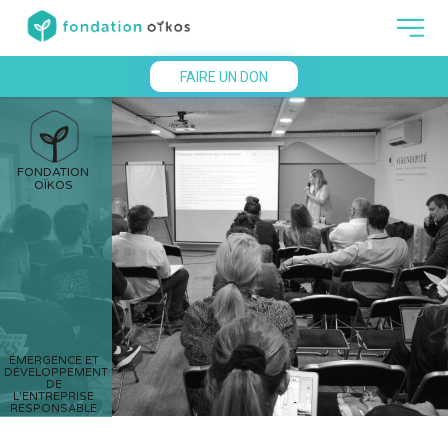
FAIRE UN DON
FONDATION
OÏKOS
ÉMERGENCE ET
DÉVELOPPEMENT
DE
L'ENTREPRISE
RESPONSABLE